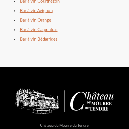
Bar à vin Courthézon
Bar à vin Avignon
Bar à vin Orange
Bar à vin Carpentras
Bar à vin Bédarrides
Château du Mourre du Tendre