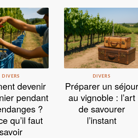
DIVERS
DIVERS
nt devenir
Préparer un séjou
nier pendant
au vignoble : l’art
vendanges ?
de savourer
ce qu’il faut
l’instant
savoir