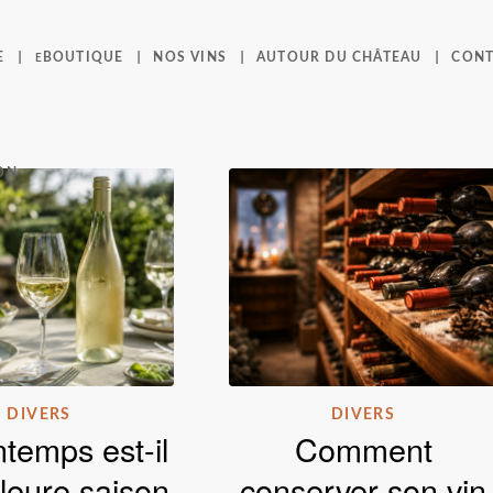
E
BOUTIQUE
NOS VINS
AUTOUR DU CHÂTEAU
CONT
E
ON
DIVERS
DIVERS
ntemps est-il
Comment
lleure saison
conserver son vin