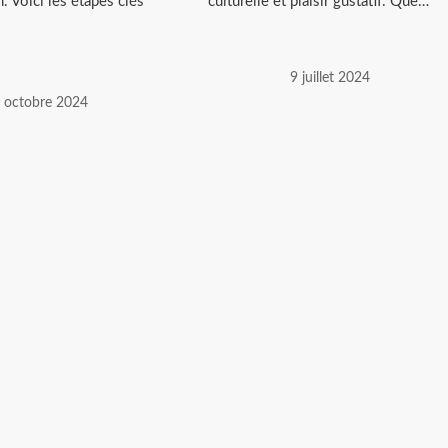
. Voici les étapes clés
culturelle et plaisir gustatif. Que…
9 juillet 2024
 octobre 2024