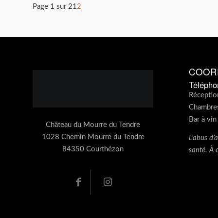
Page 1 sur 2
1
2
COOR
Télépho
Réceptio
Chambre
Bar à vin
Château du Mourre du Tendre
1028 Chemin Mourre du Tendre
L’abus d’
84350 Courthézon
santé. À